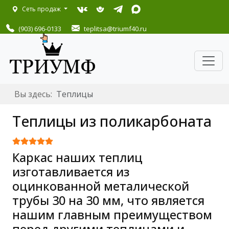
Сеть продаж
(903) 696-0133
teplitsa
@triumf40.ru
Вы здесь:
Теплицы
Теплицы из поликарбоната
Рейтинг:
5
/
5
Каркас наших теплиц
изготавливается из
оцинкованной металической
трубы 30 на 30 мм, что является
нашим главным преимуществом