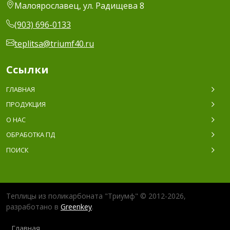
Малоярославец, ул. Радищева 8
(903) 696-0133
teplitsa@triumf40.ru
Ссылки
ГЛАВНАЯ
ПРОДУКЦИЯ
О НАС
ОБРАБОТКА ПД
ПОИСК
Теплицы из поликарбоната "Триумф" © 2012-2026,
разработано в
Greenkey
.
Главная