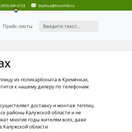
(903) 696-0133
teplitsa
@triumf40.ru
Поиск
Прайс-листы
ах
плицу из поликарбоната в Кремёнках,
атится к нашему дилеру по телефонам:
существляет доставку и монтаж теплиц
се районы Калужской области и не
жат многие годы жителям всех, даже
в Калужской области.