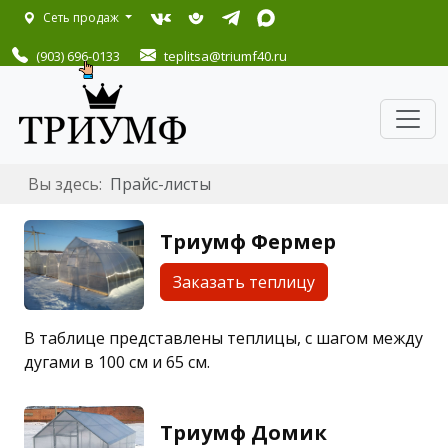
Сеть продаж
(903) 696-0133
teplitsa
@triumf40.ru
Вы здесь:
Прайс-листы
Триумф Фермер
Заказать теплицу
В таблице представлены теплицы, с шагом между
дугами в 100 см и 65 см.
Триумф Домик