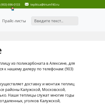
(903) 696-0133
teplitsa
@triumf40.ru
Поиск
Прайс-листы
е
лицу из поликарбоната в Алексине, для
я к нашему дилеру по телефонам: (903)
существляет доставку и монтаж теплиц
се районы Калужской, Московской,
лько. Наши теплицы служат многие годы
 отдаленных, уголков Калужской,