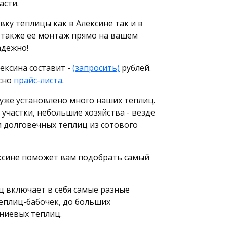
асти.
вку теплицы как в Алексине так и в
 также ее монтаж прямо на вашем
адежно!
ексина составит -
(запросить)
рублей.
сно
прайс-листа
.
, уже установлено много наших теплиц.
 участки, небольшие хозяйства - везде
и долговечных теплиц из сотового
ксине поможет вам подобрать самый
 включает в себя самые разные
еплиц-бабочек, до больших
ниевых теплиц.