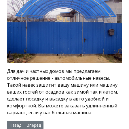
Для дач и частных домов мы предлагаем
отличное решение - автомобильные навесы.
Такой навес защитит вашу машину или машину
ваших гостей от осадков как зимой так и летом,
сделает посадку и высадку в авто удобной и
комфортной. Вы можете заказать удлинненный
вариант, если у вас большая машина.
Предыдущий: Навес для защиты машины "Триумф-4"
Следующий: Навес для защиты машины "Триумф-8"
Назад
Вперед