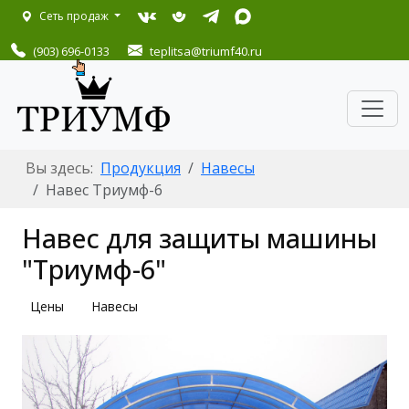
Сеть продаж
(903) 696-0133
teplitsa
@triumf40.ru
Вы здесь:
Продукция
Навесы
Навес Триумф-6
Навес для защиты машины
"Триумф-6"
Цены
Навесы