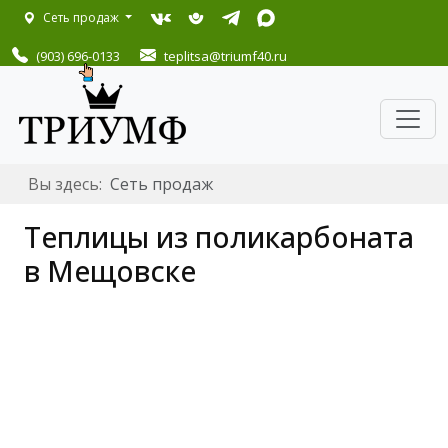
Сеть продаж
(903) 696-0133
teplitsa
@triumf40.ru
Вы здесь:
Сеть продаж
Теплицы из поликарбоната
в Мещовске