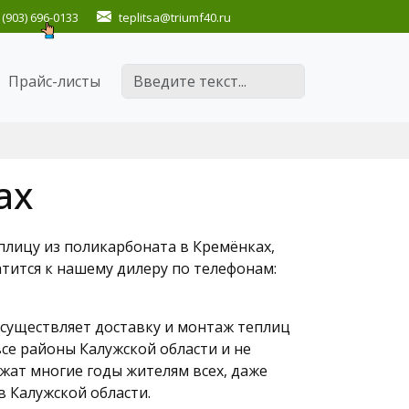
(903) 696-0133
teplitsa
@triumf40.ru
Поиск
Прайс-листы
ах
плицу из поликарбоната в Кремёнках,
атится к нашему дилеру по телефонам:
существляет доставку и монтаж теплиц
се районы Калужской области и не
жат многие годы жителям всех, даже
в Калужской области.