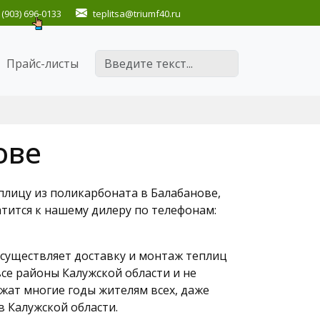
(903) 696-0133
teplitsa
@triumf40.ru
Поиск
Прайс-листы
ове
лицу из поликарбоната в Балабанове,
атится к нашему дилеру по телефонам:
существляет доставку и монтаж теплиц
се районы Калужской области и не
жат многие годы жителям всех, даже
в Калужской области.