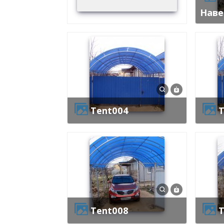
Нав
tent004
tent008