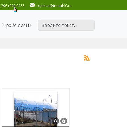
(903) 696-0133
teplitsa
@triumf40.ru
Поиск
Прайс-листы