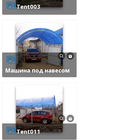
tent003
Машина под навесом
tent011