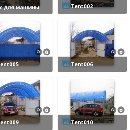
tent002
ес для машины
tent005
tent006
tent009
tent010