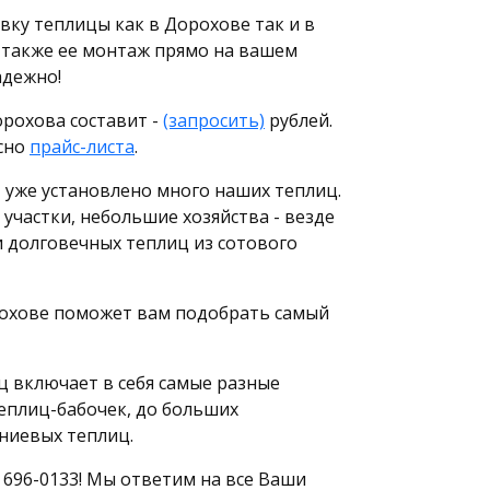
вку теплицы как в Дорохове так и в
 также ее монтаж прямо на вашем
адежно!
рохова составит -
(запросить)
рублей.
сно
прайс-листа
.
, уже установлено много наших теплиц.
 участки, небольшие хозяйства - везде
и долговечных теплиц из сотового
охове поможет вам подобрать самый
 включает в себя самые разные
еплиц-бабочек, до больших
ниевых теплиц.
) 696-0133! Мы ответим на все Ваши