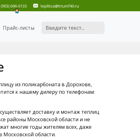
(903) 696-0133
teplitsa
@triumf40.ru
Поиск
Прайс-листы
е
плицу из поликарбоната в Дорохове,
атится к нашему дилеру по телефонам:
существляет доставку и монтаж теплиц
се районы Московской области и не
жат многие годы жителям всех, даже
в Московской области.