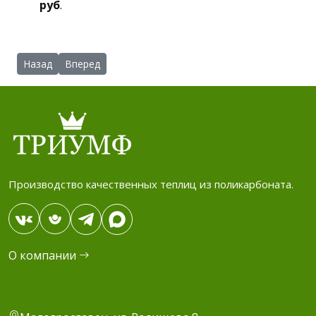
руб
.
Предыдущий: Садовые (дачные) душевые кабины "Триумф"
Следующий: Навес для защиты машины "Триумф-4"
Назад
Вперед
Производство качественных теплиц из поликарбоната.
О компании