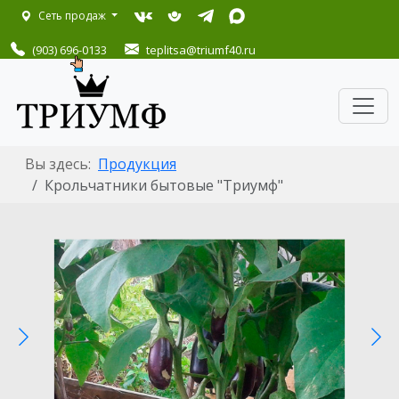
Сеть продаж
(903) 696-0133
teplitsa
@triumf40.ru
Вы здесь:
Продукция
Крольчатники бытовые "Триумф"